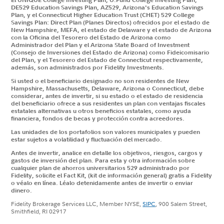
DE529 Education Savings Plan, AZ529, Arizona's Education Savings
Plan, y el Connecticut Higher Education Trust (CHET) 529 College
Savings Plan: Direct Plan (Planes Directos) ofrecidos por el estado de
New Hampshire, MEFA, el estado de Delaware y el estado de Arizona
con la Oficina del Tesorero del Estado de Arizona como
Administrador del Plan y el Arizona State Board of Investment
(Consejo de Inversiones del Estado de Arizona) como Fideicomisario
del Plan, y el Tesorero del Estado de Connecticut respectivamente,
además, son administrados por Fidelity Investments.
Si usted o el beneficiario designado no son residentes de New
Hampshire, Massachusetts, Delaware, Arizona o Connecticut, debe
considerar, antes de invertir, si su estado o el estado de residencia
del beneficiario ofrece a sus residentes un plan con ventajas fiscales
estatales alternativas u otros beneficios estatales, como ayuda
financiera, fondos de becas y protección contra acreedores.
Las unidades de los portafolios son valores municipales y pueden
estar sujetos a volatilidad y fluctuación del mercado.
Antes de invertir, analice en detalle los objetivos, riesgos, cargos y
gastos de inversión del plan. Para esta y otra información sobre
cualquier plan de ahorros universitarios 529 administrado por
Fidelity, solicite el Fact Kit, (kit de información general) gratis a Fidelity
o véalo en línea. Léalo detenidamente antes de invertir o enviar
dinero.
Fidelity Brokerage Services LLC, Member NYSE,
SIPC
, 900 Salem Street,
Smithfield, RI 02917