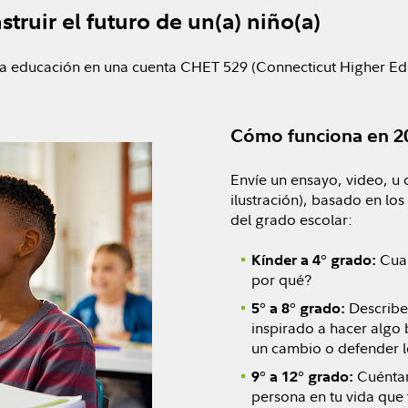
truir el futuro de un(a) niño(a)
a educación en una cuenta CHET 529 (Connecticut Higher Educa
Cómo funciona en 2
Envíe un ensayo, video, u o
ilustración), basado en los
del grado escolar:
Cuan
Kínder a 4° grado:
por qué?
Describe
5° a 8° grado:
inspirado a hacer algo
un cambio o defender l
Cuéntan
9° a 12° grado:
persona en tu vida que