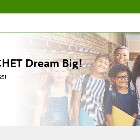
CHET Dream Big!
25!