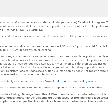
.
 varias plataformas de redes sociales, incluidas (entre otras) Facebook, Instagram,
s entidades o socios de Fidelity también pueden publicar contenido en las platafo
"CHET" o "CHET 529" o #CHET529.
itar productos y servicios de corretaje fuera de los EE. UU., y nuestras redes social
o de mercado abierto (de lunes a viernes, de 9:30 a.m. a 4 p.m., hora del Este de l
 al 888-799-2438 para ayuda en español.
 sociales, y no es responsable de las operaciones o servicios de las plataformas de r
 contenidos publicados por los fans, o terceros en sus cuentas en las plataformas de 
las plataformas de redes sociales puedan mostrar en su sitio, o en las páginas de Fi
icidad, recomendación o declaración, ni ningún otro contenido que pueda aparecer en
y en las plataformas de redes sociales tiene la intención de hacer una recomendació
de inversión, fiscal o de cualquier otro tipo.
 de Fidelity se encuentra en
https://www.fidelity.com/privacy-policy-spanish
eros que aparecen en este documento son propiedad de sus respectivos dueños.
lés) 529 College Savings Plan - Direct Plan (Plan Directo), es ofrecido por el 
ario(a) designado(a) no es residente de Connecticut, es posible que desee consid
un plan con ventajas fiscales estatales alternativas, u otros beneficios estata