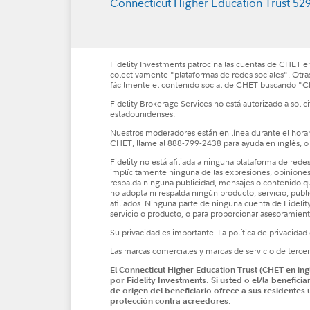
Connecticut Higher Education Trust 529
Fidelity Investments patrocina las cuentas de CHET en
colectivamente "plataformas de redes sociales". Otra
fácilmente el contenido social de CHET buscando 
Fidelity Brokerage Services no está autorizado a solic
estadounidenses.
Nuestros moderadores están en línea durante el horari
CHET, llame al 888-799-2438 para ayuda en inglés, o
Fidelity no está afiliada a ninguna plataforma de redes
implícitamente ninguna de las expresiones, opiniones o
respalda ninguna publicidad, mensajes o contenido que 
no adopta ni respalda ningún producto, servicio, publ
afiliados. Ninguna parte de ninguna cuenta de Fidelit
servicio o producto, o para proporcionar asesoramiento 
Su privacidad es importante. La política de privacidad
Las marcas comerciales y marcas de servicio de terc
El Connecticut Higher Education Trust (CHET en ing
por Fidelity Investments. Si usted o el/la benefici
de origen del beneficiario ofrece a sus residentes 
protección contra acreedores.