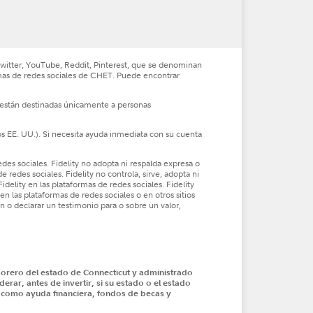
 Twitter, YouTube, Reddit, Pinterest, que se denominan
rmas de redes sociales de CHET. Puede encontrar
es están destinadas únicamente a personas
os EE. UU.). Si necesita ayuda inmediata con su cuenta
edes sociales. Fidelity no adopta ni respalda expresa o
redes sociales. Fidelity no controla, sirve, adopta ni
delity en las plataformas de redes sociales. Fidelity
 las plataformas de redes sociales o en otros sitios
n o declarar un testimonio para o sobre un valor,
Tesorero del estado de Connecticut y administrado
erar, antes de invertir, si su estado o el estado
les como ayuda financiera, fondos de becas y